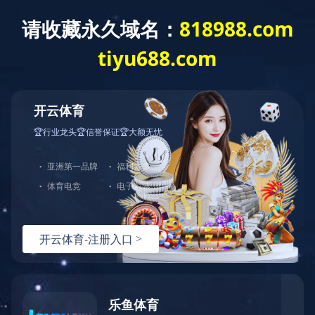
咨询热线：
400-8228-286
Toggle
navigati
企业概况
视频欣赏
对不起，资料正在完善中！