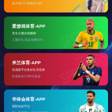
基坑三层升降
运行原理
该设备每组上中下三个车台板为一体，同时做升降运动。机械下降到最
低的时候，上层车台板正好与地面平，此时上层车位可以进出车辆。机械上
升到中层车台板与地面平时，机械停止，此时中层车位可以进出车辆。机械
上升到底层车台板与地面平时，机械停止，此时底层车位可以进出车辆。中
层和底层车位停完车辆后，按“复位键”，设备将自动下降至基坑内。
特点
●对有限的停车空间，可倍数停放车辆，可节省大量空间。
●
PLC
可编程工程控制器控制，操作简单，存取方便。
●升降驱动系统为三排
20A
大链条提升，运行平稳可靠，保证车辆升降安
全。