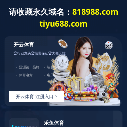
咨询热线：
400-8228-286
Toggle
navigati
产品展示
智能立体车库系列
基坑三层简易升降